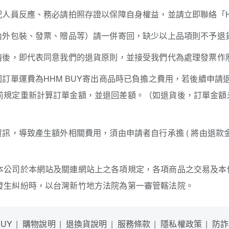
配人員反應、務必請拍照存證以保障自身權益，並請立即聯絡「HH
內外包裝、發票、贈品等）請一併寄回，缺少以上品項則不予退
申請後，即代表同意我們的退貨原則，並接受我們代為處理發票作
因訂單運費為HHM BUY寄出商品時已負擔之費用，若後續申
前規定重新計算訂單金額，並退回差額。（如退貨後，訂單金額
訊，導致產生額外相關費用，須由申請者自行承擔 ( 將由退款金
本公司於本網站及關連網站上之各項規定，各項商品之交易及本
發生糾紛時，以台灣新竹地方法院為第一審管轄法院。
UY
購物說明
退換貨說明
服務條款
隱私權政策
防詐