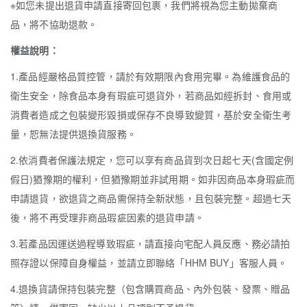
※如您未提出退貨申請直接寄回包裹，我們將視為您主動拋棄商
品，將不協助退款。
權益說明：
1.產品經嚴格品質控管，請於有效期限內食用完畢。為維護食品的
衛生安全，除食品本身有瑕疵可退貨外，若商品如經拆封、食用或
消費者造成之包裝變形毀損或保存不良導致變質，基於安全衛生考
量，恕無法提供退換貨服務。
2.依消費者保護法規定，您可以享有商品貨到次日起七天(含國定例
假日)猶豫期的權利，但猶豫期並非試用期。如非因商品本身瑕疵而
申請退貨，欲退貨之商品需保持全新狀態，且包裝完整。超過七天
後，將不再受理非商品瑕疵因素的退貨申請。
3.若產品因運送過程導致瑕疵，請直接向宅配人員反應、務必請拍
照存證以保障自身權益，並請立即聯絡「HHM BUY」客服人員。
4.退換貨請保持包裝完整（包含購買商品、內外包裝、發票、贈品