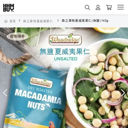
森之果物夏威夷果仁(無鹽)142g
首頁
森之果物夏威夷果仁