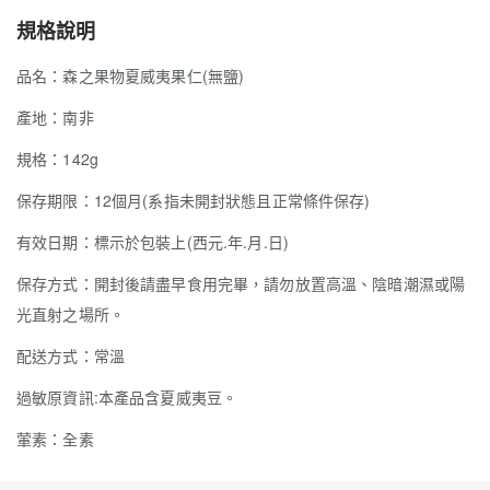
規格說明
品名：森之果物夏威夷果仁(無鹽)
產地：南非
規格：142g
保存期限：12個月(系指未開封狀態且正常條件保存)
有效日期：標示於包裝上(西元.年.月.日)
保存方式：開封後請盡早食用完畢，請勿放置高溫、陰暗潮濕或陽
光直射之場所。
配送方式：常溫
過敏原資訊:本產品含夏威夷豆。
葷素：全素