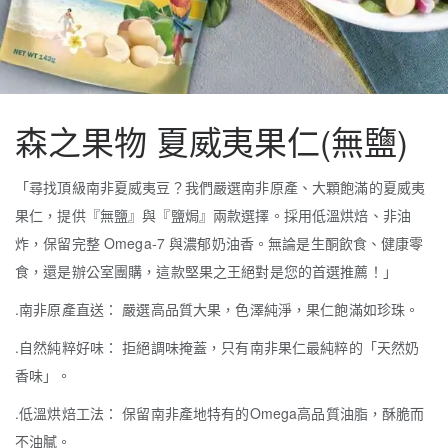
森之果物 夏威夷果仁(無鹽)
「尋找頂級南非夏威夷豆？我們嚴選南非原產、大顆飽滿的夏威夷
果仁，提供『無鹽』與『鹽焗』兩款選擇。採用低溫烘焙、非油
炸，保留完整 Omega-7 與濃郁奶油香。無論是生酮飲食、健康零
食，還是辦公室團購，這款堅果之王絕對是您的首選推薦！」
.南非原產直送： 嚴選高品質大果，色澤純淨，果仁飽滿如珍珠。
.自然純粹好味： 拒絕調味掩蓋，只有南非果仁最純粹的「天然奶
香味」。
.低溫烘焙工法： 保留南非產地特有的Omega高品質油脂，酥脆而
不油膩。