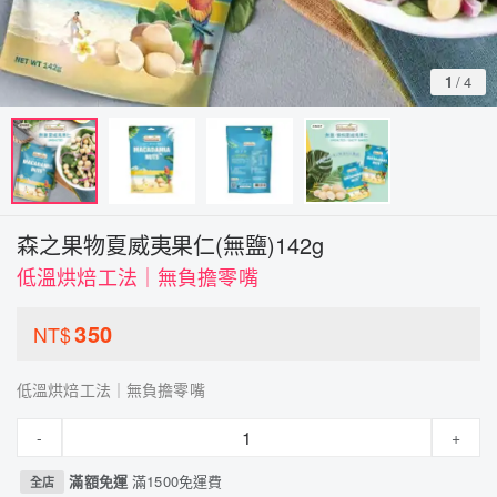
1
/
4
森之果物夏威夷果仁(無鹽)142g
低溫烘焙工法｜無負擔零嘴
350
NT$
低溫烘焙工法｜無負擔零嘴
-
+
滿額免運
滿1500免運費
全店